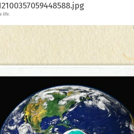
12100357059448588.jpg
 life
.