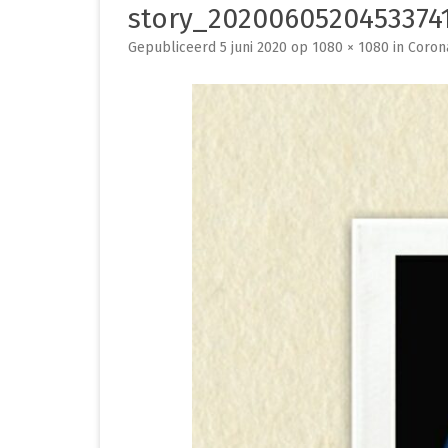
story_2020060520453374
PREMATUUR IN HET ZIEKENHUIS
Gepubliceerd
5 juni 2020
op
1080 × 1080
in
Corona
PREMATUUR THUIS
OVERIG
CLEO