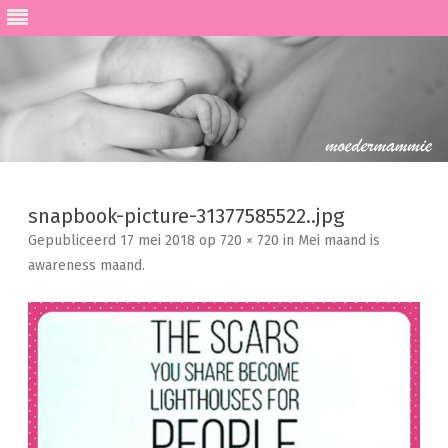
Ga
direct
naar
snapbook-picture-31377585522..jpg
de
inhoud
Gepubliceerd
17 mei 2018
op
720 × 720
in
Mei maand is
awareness maand
.