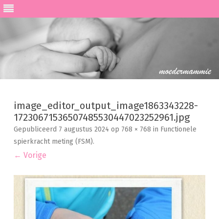
Ga
direct
naar
image_editor_output_image1863343228-
de
inhoud
17230671536507485530447023252961.jpg
Gepubliceerd
7 augustus 2024
op
768 × 768
in
Functionele
spierkracht meting (FSM)
.
← Vorige