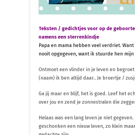
Teksten / gedichtjes voor op de geboorte
namens een sterrenkindje
Papa en mama hebben veel verdriet. Want b
nooit opgegeven, want ik stuurde hen mijn b
Ontmoet een vlinder in je leven en begroet
(naam) ik ben altijd daar.. Je broertje / zus
Ga jij maar en blijf, het is goed. Leef het e
over jou en zend je zonnestralen die zeggen
Helaas was een lang leven je niet gegeven. 
geschonken een nieuw leven, zo klein maar w
gedachte zijn.