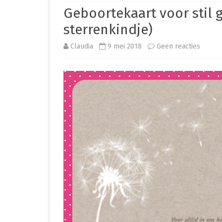
Geboortekaart voor stil 
PREMATUUR IN HET ZIEKENHUIS
sterrenkindje)
PREMATUUR THUIS
op
Claudia
9 mei 2018
Geen reacties
OVERIG
Geboor
CLEO
voor
stil
gebor
baby(s
(of
namen
een
sterre