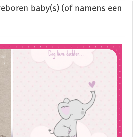
geboren baby(s) (of namens een
tekaart
en
)
s
nkindje)