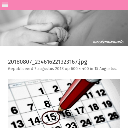
Ga
direct
naar
20180807_234616221323167.jpg
de
inhoud
Gepubliceerd
7 augustus 2018
op
600 × 400
in
15 Augustus
.