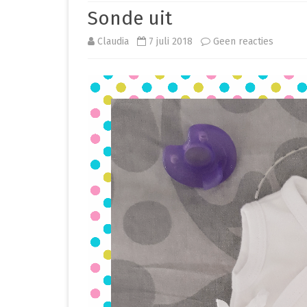
Sonde uit
PREMATUUR IN HET ZIEKENHUIS
op
Claudia
7 juli 2018
Geen reacties
PREMATUUR THUIS
Sonde
OVERIG
uit
CLEO