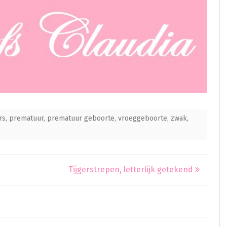
rs
,
prematuur
,
prematuur geboorte
,
vroeggeboorte
,
zwak
,
Tijgerstrepen, letterlijk getekend