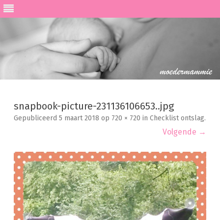
Ga
direct
naar
snapbook-picture-231136106653..jpg
de
inhoud
Gepubliceerd
5 maart 2018
op
720 × 720
in
Checklist ontslag
.
Volgende →