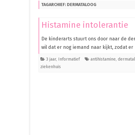
TAGARCHIEF:
DERMATALOOG
PREMATUUR IN HET ZIEKENHUIS
PREMATUUR THUIS
Histamine intolerantie
OVERIG
De kinderarts stuurt ons door naar de der
CLEO
wil dat er nog iemand naar kijkt, zodat e
3 jaar
,
Informatief
antihistamine
,
dermata
ziekenhuis