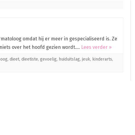
matoloog omdat hij er meer in gespecialiseerd is. Ze
r niets over het hoofd gezien wordt….
Lees verder »
loog
,
dieet
,
dieetiste
,
gevoelig
,
huiduitslag
,
jeuk
,
kinderarts
,