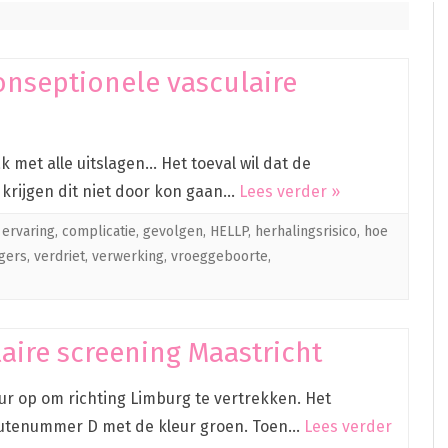
onseptionele vasculaire
et alle uitslagen… Het toeval wil dat de
l krijgen dit niet door kon gaan…
Lees verder »
 ervaring
,
complicatie
,
gevolgen
,
HELLP
,
herhalingsrisico
,
hoe
ggers
,
verdriet
,
verwerking
,
vroeggeboorte
,
aire screening Maastricht
r op om richting Limburg te vertrekken. Het
outenummer D met de kleur groen. Toen…
Lees verder