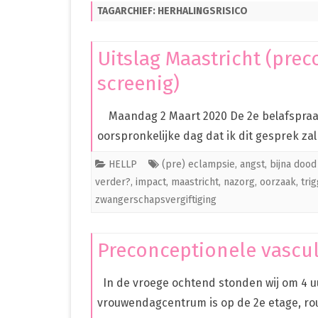
TAGARCHIEF:
HERHALINGSRISICO
PREMATUUR IN HET ZIEKENHUIS
PREMATUUR THUIS
Uitslag Maastricht (prec
OVERIG
screenig)
CLEO
Maandag 2 Maart 2020 De 2e belafspraak m
oorspronkelijke dag dat ik dit gesprek za
HELLP
(pre) eclampsie
,
angst
,
bijna dood
verder?
,
impact
,
maastricht
,
nazorg
,
oorzaak
,
tri
zwangerschapsvergiftiging
Preconceptionele vascul
In de vroege ochtend stonden wij om 4 uu
vrouwendagcentrum is op de 2e etage, r