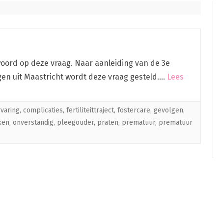
twoord op deze vraag. Naar aanleiding van de 3e
gen uit Maastricht wordt deze vraag gesteld….
Lees
rvaring
,
complicaties
,
fertiliteittraject
,
fostercare
,
gevolgen
,
ken
,
onverstandig
,
pleegouder
,
praten
,
prematuur
,
prematuur