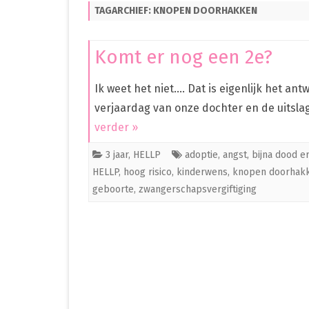
TAGARCHIEF:
KNOPEN DOORHAKKEN
PREMATUUR IN HET ZIEKENHUIS
PREMATUUR THUIS
Komt er nog een 2e?
OVERIG
Ik weet het niet…. Dat is eigenlijk het an
CLEO
verjaardag van onze dochter en de uitsla
verder »
3 jaar
,
HELLP
adoptie
,
angst
,
bijna dood e
HELLP
,
hoog risico
,
kinderwens
,
knopen doorhak
geboorte
,
zwangerschapsvergiftiging