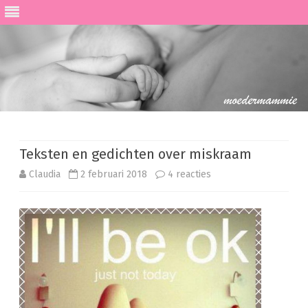
Ga
direct
naar
de
Teksten en gedichten over miskraam
inhoud
op
Claudia
2 februari 2018
4 reacties
Teksten
en
gedichten
over
miskraam