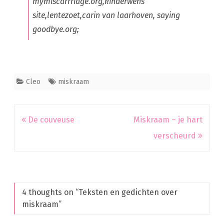
mymiscarrriage.org,kinderwens
site,lentezoet,carin van laarhoven, saying
goodbye.org;
Cleo
miskraam
Bericht
De couveuse
Miskraam – je hart
navigatie
verscheurd
4 thoughts on “
Teksten en gedichten over
miskraam
”