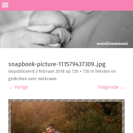
Ga
direct
naar
snapbook-picture-111579437309..jpg
de
inhoud
Gepubliceerd
2 februari 2018
op
720 × 720
in
Teksten en
gedichten over miskraam
.
← Vorige
Volgende →