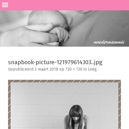
Ga
direct
naar
snapbook-picture-121979614303..jpg
de
inhoud
Gepubliceerd
3 maart 2018
op
720 × 720
in
Leeg
.