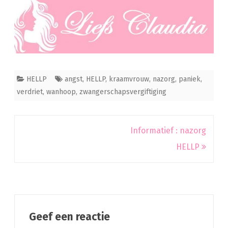
HELLP
angst
,
HELLP
,
kraamvrouw
,
nazorg
,
paniek
,
verdriet
,
wanhoop
,
zwangerschapsvergiftiging
Bericht
Informatief : nazorg
navigatie
HELLP
Geef een reactie