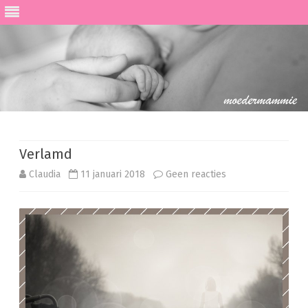
Ga
direct
naar
de
Verlamd
inhoud
op
Claudia
11 januari 2018
Geen reacties
Verlamd