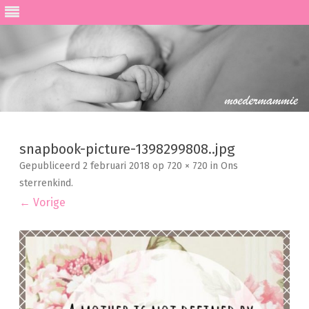
Ga
direct
naar
snapbook-picture-1398299808..jpg
de
inhoud
Gepubliceerd
2 februari 2018
op
720 × 720
in
Ons
sterrenkind
.
← Vorige