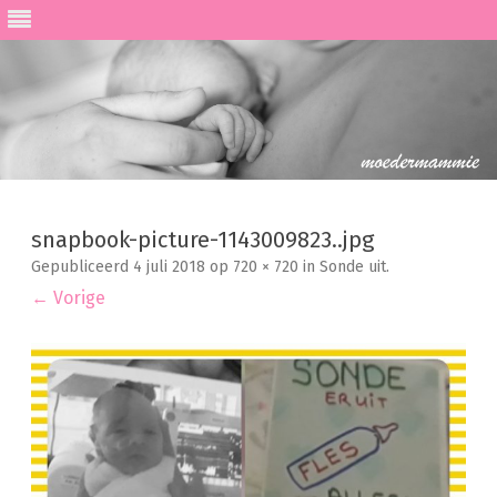
Ga
direct
naar
snapbook-picture-1143009823..jpg
de
inhoud
Gepubliceerd
4 juli 2018
op
720 × 720
in
Sonde uit
.
← Vorige