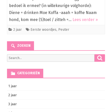
bedoel ik ermee? (in willekeurige volghorde):
Diene = drinken Moe Koffa -aaah = koffie Naam
hond, kom mee (S)toel / zitteh =…
Lees verder »
2 jaar
Eerste woordjes
,
Peuter
ZOEKEN
Searc
Search
for:
CATEGORIEËN
1 jaar
2 jaar
3 jaar