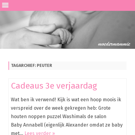
Ga
direct
naar
de
TAGARCHIEF:
PEUTER
inhoud
Cadeaus 3e verjaardag
Wat ben ik verwend! Kijk is wat een hoop moois ik
verspreid over de week gekregen heb: Grote
houten noppen puzzel Washimals de salon
Baby Annabell (eigenlijk Alexander omdat ze baby
met…
Lees verder »