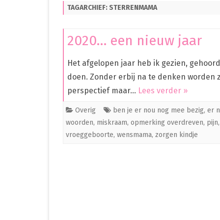
TAGARCHIEF:
STERRENMAMA
PREMATUUR IN HET ZIEKENHUIS
PREMATUUR THUIS
2020… een nieuw jaar
OVERIG
Het afgelopen jaar heb ik gezien, gehoor
CLEO
doen. Zonder erbij na te denken worden ze
perspectief maar…
Lees verder »
Overig
ben je er nou nog mee bezig
,
er n
woorden
,
miskraam
,
opmerking overdreven
,
pijn
vroeggeboorte
,
wensmama
,
zorgen kindje