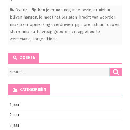
Overig
ben je er nou nog mee bezig
,
er niet in
blijven hangen
,
je moet het loslaten
,
kracht van woorden
,
miskraam
,
opmerking overdreven
,
pijn
,
prematuur
,
rouwen
,
sterrenmama
,
te vroeg geboren
,
vroeggeboorte
,
wensmama
,
zorgen kindje
ZOEKEN
Searc
Search
for:
CATEGORIEËN
1 jaar
2 jaar
3 jaar