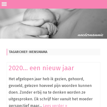
Ga
direct
naar
de
TAGARCHIEF:
WENSMAMA
inhoud
2020… een nieuw jaar
Het afgelopen jaar heb ik gezien, gehoord,
gevoeld, gelezen hoeveel pijn woorden kunnen
doen. Zonder erbij na te denken worden ze
uitgesproken. (ik schrijf hier vanuit het moeder
perspectief maar…
Lees verder »