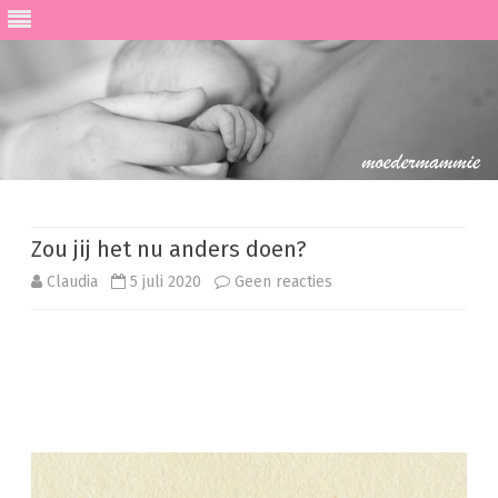
Ga
direct
naar
de
Zou jij het nu anders doen?
inhoud
op
Claudia
5 juli 2020
Geen reacties
Zou
jij
het
nu
anders