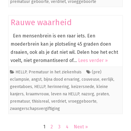
prematuur geboorte
,
verdriet
,
vroeggeboorte
Rauwe waarheid
Een mensenbrein is een raar iets. Een
moederbrein kan je plotseling 45 graden doen
draaien, ook als je dat niet wil. Delen hoe het echt
voelt, niet geromantiseerd of…
Lees verder »
HELLP
,
Prematuur in het ziekenhuis
(pre)
eclampsie
,
angst
,
bijna dood ervaring
,
couveuse
,
eerlijk
,
geentaboes
,
HELLP
,
herinnering
,
keizersnede
,
kleine
kanjers
,
kraamvrouw
,
leven na HELLP
,
nazorg
,
praten
,
prematuur
,
thisisreal
,
verdriet
,
vroeggeboorte
,
zwangerschapsvergiftiging
Berichten
1
2
3
4
Next »