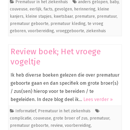
Prematuur in het ziekenhuis
anders gelopen
,
baby
,
couveuse
,
eerlijk
,
facts
,
gevolgen
,
herinnering
,
kleine
kanjers
,
kleine stapjes
,
kwetsbaar
,
premature
,
prematuur
,
prematuur geboorte
,
prematuur kleding
,
te vroeg
geboren
,
voorbereiding
,
vroeggeboorte
,
ziekenhuis
Review boek; Het vroege
vogeltje
Ik heb diverse boeken gelezen die over prematuur
geboorte gaan en dan specifiek om grote broer(s)
/ zus(sen) hierop voor te bereiden / te
begeleiden. In deze blog deel ik…
Lees verder »
Informatief
,
Prematuur in het ziekenhuis
complicatie
,
couveuse
,
grote broer of zus
,
prematuur
,
prematuur geboorte
,
review
,
voorbereiding
,