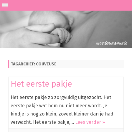
Ga
direct
naar
de
TAGARCHIEF:
COUVEUSE
inhoud
Het eerste pakje
Het eerste pakje zo zorgvuldig uitgezocht. Het
eerste pakje wat hem nu niet meer wordt. Je
kindje is nog zo klein, zoveel kleiner dan je had
verwacht. Het eerste pakje,…
Lees verder »