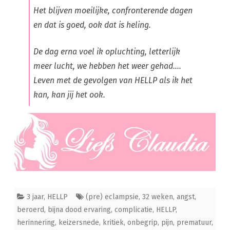
Het blijven moeilijke, confronterende dagen
en dat is goed, ook dat is heling.
De dag erna voel ik opluchting, letterlijk
meer lucht, we hebben het weer gehad….
Leven met de gevolgen van HELLP als ik het
kan, kan jij het ook.
3 jaar
,
HELLP
(pre) eclampsie
,
32 weken
,
angst
,
beroerd
,
bijna dood ervaring
,
complicatie
,
HELLP
,
herinnering
,
keizersnede
,
kritiek
,
onbegrip
,
pijn
,
prematuur
,