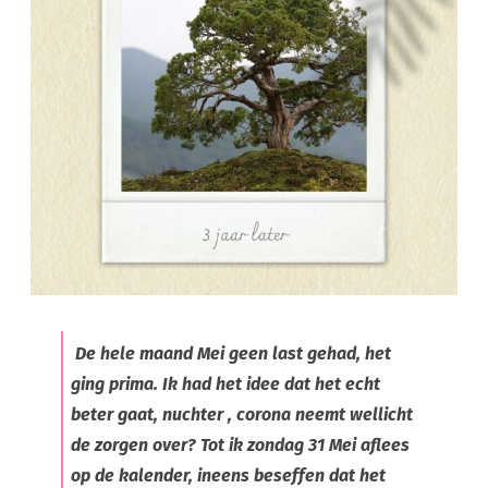
hoe
beleef
je
alles
na
3
jaar
De hele maand Mei geen last gehad, het
ging prima. Ik had het idee dat het echt
beter gaat, nuchter , corona neemt wellicht
de zorgen over? Tot ik zondag 31 Mei aflees
op de kalender, ineens beseffen dat het