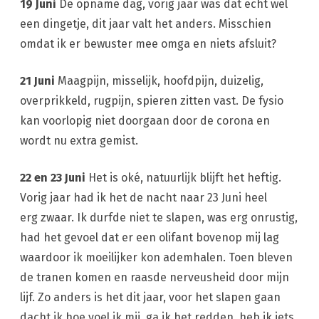
19 Juni
De opname dag, vorig jaar was dat echt wel
een dingetje, dit jaar valt het anders. Misschien
omdat ik er bewuster mee omga en niets afsluit?
21 Juni
Maagpijn, misselijk, hoofdpijn, duizelig,
overprikkeld, rugpijn, spieren zitten vast. De fysio
kan voorlopig niet doorgaan door de corona en
wordt nu extra gemist.
22 en 23 Juni
Het is oké, natuurlijk blijft het heftig.
Vorig jaar had ik het de nacht naar 23 Juni heel
erg zwaar. Ik durfde niet te slapen, was erg onrustig,
had het gevoel dat er een olifant bovenop mij lag
waardoor ik moeilijker kon ademhalen. Toen bleven
de tranen komen en raasde nerveusheid door mijn
lijf. Zo anders is het dit jaar, voor het slapen gaan
dacht ik hoe voel ik mij, ga ik het redden, heb ik iets