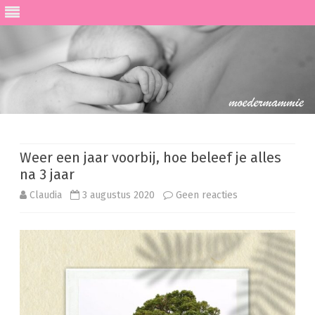
Ga
direct
naar
de
Weer een jaar voorbij, hoe beleef je alles
inhoud
na 3 jaar
op
Claudia
3 augustus 2020
Geen reacties
Weer
een
jaar
voorbij,