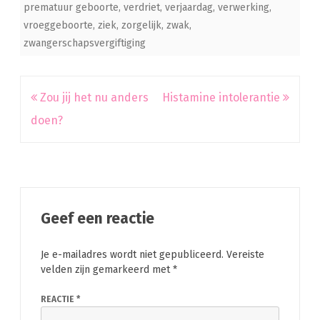
prematuur geboorte
,
verdriet
,
verjaardag
,
verwerking
,
vroeggeboorte
,
ziek
,
zorgelijk
,
zwak
,
zwangerschapsvergiftiging
Bericht
Zou jij het nu anders
Histamine intolerantie
navigatie
doen?
Geef een reactie
Je e-mailadres wordt niet gepubliceerd.
Vereiste
velden zijn gemarkeerd met
*
REACTIE
*