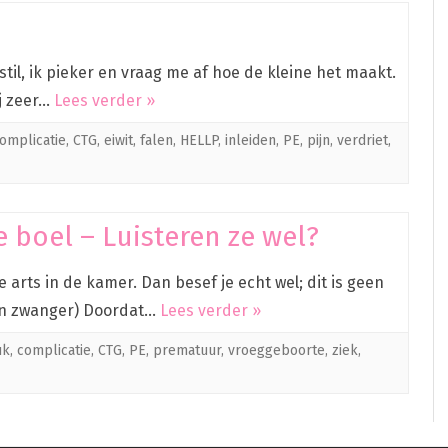
til, ik pieker en vraag me af hoe de kleine het maakt.
ij zeer…
Lees verder »
omplicatie
,
CTG
,
eiwit
,
falen
,
HELLP
,
inleiden
,
PE
,
pijn
,
verdriet
,
 boel – Luisteren ze wel?
e arts in de kamer. Dan besef je echt wel; dit is geen
eken zwanger) Doordat…
Lees verder »
uk
,
complicatie
,
CTG
,
PE
,
prematuur
,
vroeggeboorte
,
ziek
,