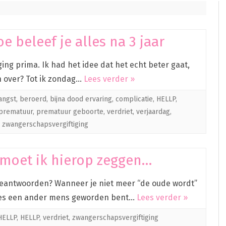
e beleef je alles na 3 jaar
ng prima. Ik had het idee dat het echt beter gaat,
n over? Tot ik zondag…
Lees verder »
angst
,
beroerd
,
bijna dood ervaring
,
complicatie
,
HELLP
,
prematuur
,
prematuur geboorte
,
verdriet
,
verjaardag
,
,
zwangerschapsvergiftiging
t moet ik hierop zeggen…
 beantwoorden? Wanneer je niet meer “de oude wordt”
lles een ander mens geworden bent…
Lees verder »
 HELLP
,
HELLP
,
verdriet
,
zwangerschapsvergiftiging