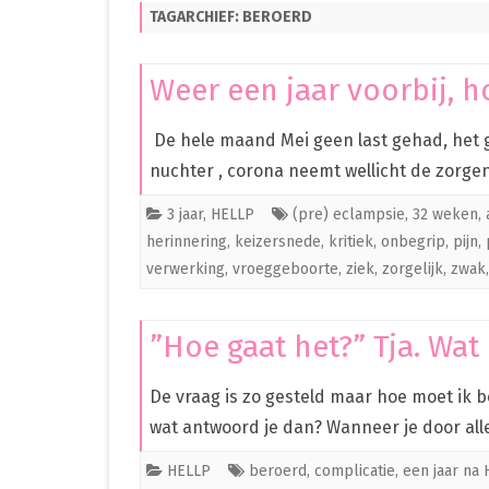
TAGARCHIEF:
BEROERD
PREMATUUR IN HET ZIEKENHUIS
PREMATUUR THUIS
Weer een jaar voorbij, ho
OVERIG
De hele maand Mei geen last gehad, het gi
CLEO
nuchter , corona neemt wellicht de zorge
3 jaar
,
HELLP
(pre) eclampsie
,
32 weken
,
herinnering
,
keizersnede
,
kritiek
,
onbegrip
,
pijn
,
verwerking
,
vroeggeboorte
,
ziek
,
zorgelijk
,
zwak
”Hoe gaat het?” Tja. Wa
De vraag is zo gesteld maar hoe moet ik
wat antwoord je dan? Wanneer je door a
HELLP
beroerd
,
complicatie
,
een jaar na