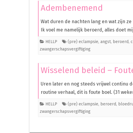
Adembenemend
Wat duren de nachten lang en wat zijn ze s
Ik voel me namelijk beroerd, alles doet m
HELLP
(pre) eclampsie
,
angst
,
beroerd
,
c
zwangerschapsvergiftiging
Wisselend beleid – Foute
Uren later en nog steeds vrijwel continu d
routine verhaal, dit is foute boel. (31 w
HELLP
(pre) eclampsie
,
beroerd
,
bloedr
zwangerschapsvergiftiging