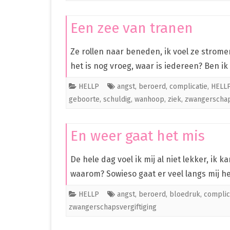
Een zee van tranen
Ze rollen naar beneden, ik voel ze strom
het is nog vroeg, waar is iedereen? Ben 
HELLP
angst
,
beroerd
,
complicatie
,
HELL
geboorte
,
schuldig
,
wanhoop
,
ziek
,
zwangerschap
En weer gaat het mis
De hele dag voel ik mij al niet lekker, ik 
waarom? Sowieso gaat er veel langs mij 
HELLP
angst
,
beroerd
,
bloedruk
,
complic
zwangerschapsvergiftiging