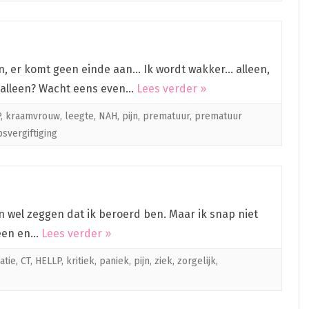
en, er komt geen einde aan… Ik wordt wakker… alleen,
ik alleen? Wacht eens even…
Lees verder »
P
,
kraamvrouw
,
leegte
,
NAH
,
pijn
,
prematuur
,
prematuur
svergiftiging
kan wel zeggen dat ik beroerd ben. Maar ik snap niet
heen en…
Lees verder »
atie
,
CT
,
HELLP
,
kritiek
,
paniek
,
pijn
,
ziek
,
zorgelijk
,