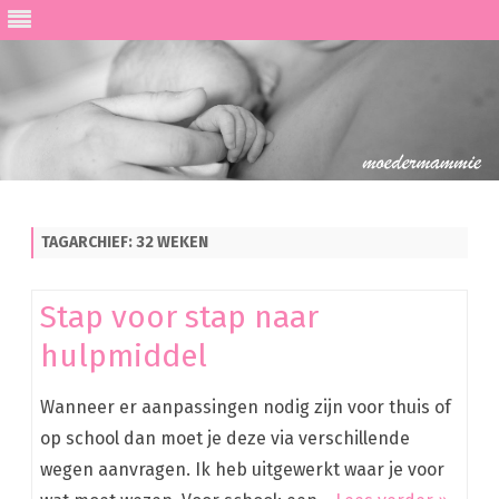
Ga
direct
naar
de
TAGARCHIEF:
32 WEKEN
inhoud
Stap voor stap naar
hulpmiddel
Wanneer er aanpassingen nodig zijn voor thuis of
op school dan moet je deze via verschillende
wegen aanvragen. Ik heb uitgewerkt waar je voor