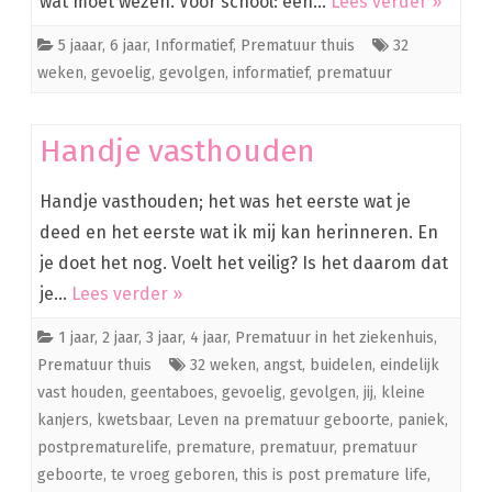
wat moet wezen. Voor school: een…
Lees verder »
5 jaaar
,
6 jaar
,
Informatief
,
Prematuur thuis
32
weken
,
gevoelig
,
gevolgen
,
informatief
,
prematuur
Handje vasthouden
Handje vasthouden; het was het eerste wat je
deed en het eerste wat ik mij kan herinneren. En
je doet het nog. Voelt het veilig? Is het daarom dat
je…
Lees verder »
1 jaar
,
2 jaar
,
3 jaar
,
4 jaar
,
Prematuur in het ziekenhuis
,
Prematuur thuis
32 weken
,
angst
,
buidelen
,
eindelijk
vast houden
,
geentaboes
,
gevoelig
,
gevolgen
,
jij
,
kleine
kanjers
,
kwetsbaar
,
Leven na prematuur geboorte
,
paniek
,
postprematurelife
,
premature
,
prematuur
,
prematuur
geboorte
,
te vroeg geboren
,
this is post premature life
,