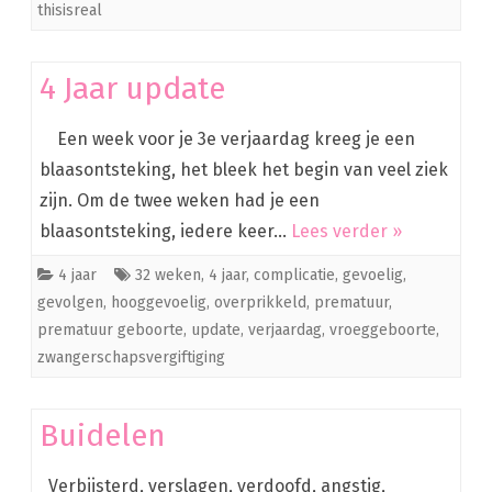
thisisreal
4 Jaar update
Een week voor je 3e verjaardag kreeg je een
blaasontsteking, het bleek het begin van veel ziek
zijn. Om de twee weken had je een
blaasontsteking, iedere keer…
Lees verder »
4 jaar
32 weken
,
4 jaar
,
complicatie
,
gevoelig
,
gevolgen
,
hooggevoelig
,
overprikkeld
,
prematuur
,
prematuur geboorte
,
update
,
verjaardag
,
vroeggeboorte
,
zwangerschapsvergiftiging
Buidelen
Verbijsterd, verslagen, verdoofd, angstig,