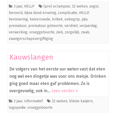
3 jaar
,
HELLP
(pre) eclampsie
,
32 weken
,
angst
,
beroerd
,
bijna dood ervaring
,
complicatie
,
HELLP
,
herinnering
,
keizersnede
,
kritiek
,
onbegrip
,
pijn
,
prematuur
,
prematuur geboorte
,
verdriet
,
verjaardag
,
verwerking
,
vroeggeboorte
,
ziek
,
zorgelijk
,
zwak
,
zwangerschapsvergiftiging
Kauwslangen
De volgers van het eerste uur weten vast dat eten
nog wel een dingetje was voor ons meisje. Drinken
ging goed maar eten gaf problemen. Ze is
overgevoelig, ook in…
Lees verder »
2 jaar
,
Informatief
32 weken
,
kleine kanjers
,
logopedie
,
vroeggeboorte