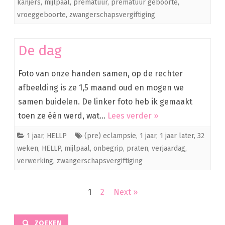
kanjers
,
mijlpaal
,
prematuur
,
prematuur geboorte
,
vroeggeboorte
,
zwangerschapsvergiftiging
De dag
Foto van onze handen samen, op de rechter
afbeelding is ze 1,5 maand oud en mogen we
samen buidelen. De linker foto heb ik gemaakt
toen ze één werd, wat…
Lees verder »
1 jaar
,
HELLP
(pre) eclampsie
,
1 jaar
,
1 jaar later
,
32
weken
,
HELLP
,
mijlpaal
,
onbegrip
,
praten
,
verjaardag
,
verwerking
,
zwangerschapsvergiftiging
Berichten
1
2
Next »
navigatie
ZOEKEN