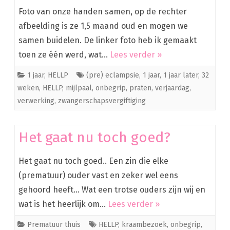
Foto van onze handen samen, op de rechter
afbeelding is ze 1,5 maand oud en mogen we
samen buidelen. De linker foto heb ik gemaakt
toen ze één werd, wat…
Lees verder »
1 jaar
,
HELLP
(pre) eclampsie
,
1 jaar
,
1 jaar later
,
32
weken
,
HELLP
,
mijlpaal
,
onbegrip
,
praten
,
verjaardag
,
verwerking
,
zwangerschapsvergiftiging
Het gaat nu toch goed?
Het gaat nu toch goed.. Een zin die elke
(prematuur) ouder vast en zeker wel eens
gehoord heeft… Wat een trotse ouders zijn wij en
wat is het heerlijk om…
Lees verder »
Prematuur thuis
HELLP
,
kraambezoek
,
onbegrip
,