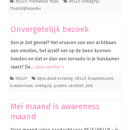
HELLP
,
Prematuur thuis
HELLP
,
onbegrip
,
Thuisblijfmoeder
Onvergetelijk bezoek
Ken je dat gevoel? Het ervaren van een achtbaan
aan emoties, het jezelf net op de been kunnen
houden en dat er dan een tornado in je huiskamer
raast? De…
Lees verder »
HELLP
bijna dood ervaring
,
HELLP
,
kraambezoek
,
kraamvrouw
,
onbegrip
,
praten
,
verdriet
,
ziek
Mei maand is awareness
maand
Deze maand volop aandacht voor PE/E/HELLP – is