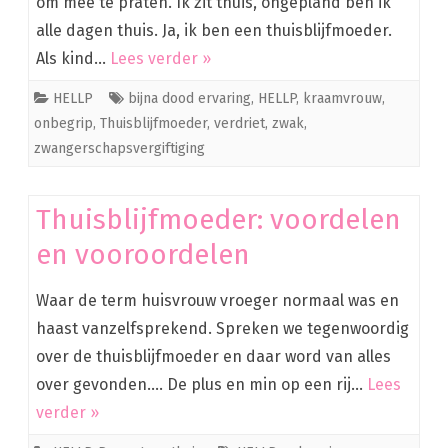
om mee te praten. Ik zit thuis, ongepland ben ik
alle dagen thuis. Ja, ik ben een thuisblijfmoeder.
Als kind…
Lees verder »
HELLP
bijna dood ervaring
,
HELLP
,
kraamvrouw
,
onbegrip
,
Thuisblijfmoeder
,
verdriet
,
zwak
,
zwangerschapsvergiftiging
Thuisblijfmoeder: voordelen
en vooroordelen
Waar de term huisvrouw vroeger normaal was en
haast vanzelfsprekend. Spreken we tegenwoordig
over de thuisblijfmoeder en daar word van alles
over gevonden…. De plus en min op een rij…
Lees
verder »