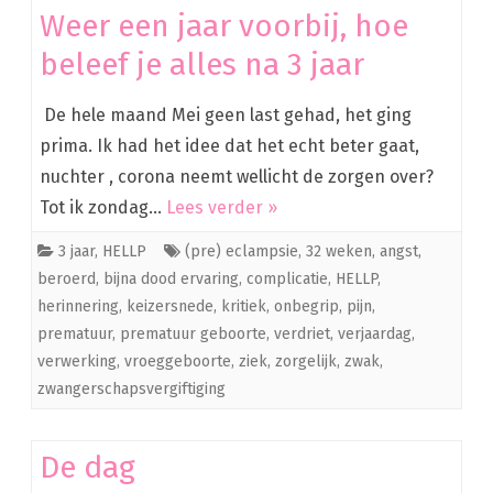
Weer een jaar voorbij, hoe
beleef je alles na 3 jaar
De hele maand Mei geen last gehad, het ging
prima. Ik had het idee dat het echt beter gaat,
nuchter , corona neemt wellicht de zorgen over?
Tot ik zondag…
Lees verder »
3 jaar
,
HELLP
(pre) eclampsie
,
32 weken
,
angst
,
beroerd
,
bijna dood ervaring
,
complicatie
,
HELLP
,
herinnering
,
keizersnede
,
kritiek
,
onbegrip
,
pijn
,
prematuur
,
prematuur geboorte
,
verdriet
,
verjaardag
,
verwerking
,
vroeggeboorte
,
ziek
,
zorgelijk
,
zwak
,
zwangerschapsvergiftiging
De dag