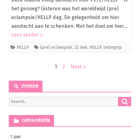
het genoeg? Gisteren was het wereldwijd (pre)
eclampsie/HELLP dag. De gelegenheid om hier
aandacht aan te schenken. Met het doel om hier…
Lees verder »
HELLP
(pre) eclampsie
,
22 mei
,
HELLP
,
onbegrip
Berichten
1
2
Next »
navigatie
ZOEKEN
Searc
Search
for:
CATEGORIEËN
1 jaar