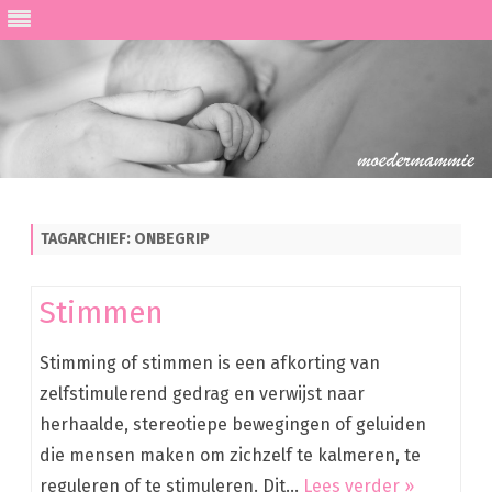
Ga
direct
naar
de
TAGARCHIEF:
ONBEGRIP
inhoud
Stimmen
Stimming of stimmen is een afkorting van
zelfstimulerend gedrag en verwijst naar
herhaalde, stereotiepe bewegingen of geluiden
die mensen maken om zichzelf te kalmeren, te
reguleren of te stimuleren. Dit…
Lees verder »