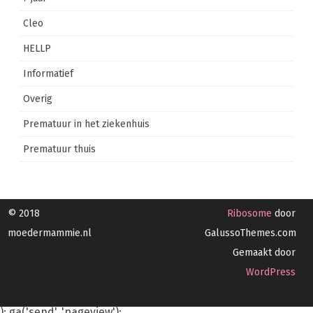
Cleo
HELLP
Informatief
Overig
Prematuur in het ziekenhuis
Prematuur thuis
© 2018
Ribosome
door
moedermammie.nl
GalussoThemes.com
Gemaakt door
WordPress
); ga('send', 'pageview');