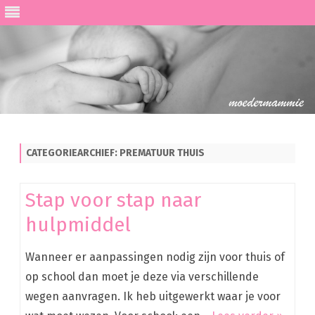
Ga
direct
naar
de
CATEGORIEARCHIEF:
PREMATUUR THUIS
inhoud
Stap voor stap naar
hulpmiddel
Wanneer er aanpassingen nodig zijn voor thuis of
op school dan moet je deze via verschillende
wegen aanvragen. Ik heb uitgewerkt waar je voor