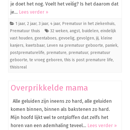
je doet het nog. Voelt het veilig? Is het daarom dat
je…
Lees verder »
1 jaar
,
2 jaar
,
3 jaar
,
4 jaar
,
Prematuur in het ziekenhuis
,
Prematuur thuis
32 weken
,
angst
,
buidelen
,
eindelijk
vast houden
,
geentaboes
,
gevoelig
,
gevolgen
,
jij
,
kleine
kanjers
,
kwetsbaar
,
Leven na prematuur geboorte
,
paniek
,
postprematurelife
,
premature
,
prematuur
,
prematuur
geboorte
,
te vroeg geboren
,
this is post premature life
,
thisisreal
Overprikkelde mama
Alle geluiden zijn ineens zo hard, alle geluiden
komen binnen, binnen als bakstenen zo hard.
Mijn hoofd lijkt wel te ontploffen dat zelfs het
horen van een ademhaling teveel…
Lees verder »