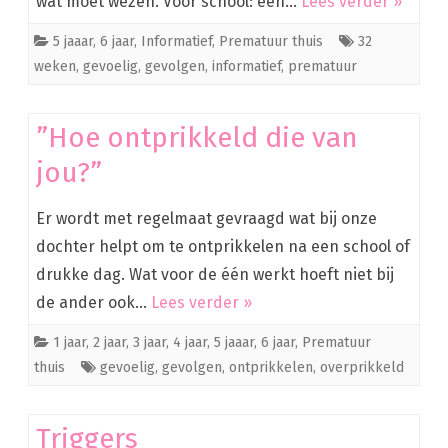
wat moet wezen. Voor school: een…
Lees verder »
5 jaaar
,
6 jaar
,
Informatief
,
Prematuur thuis
32
weken
,
gevoelig
,
gevolgen
,
informatief
,
prematuur
”Hoe ontprikkeld die van
jou?”
Er wordt met regelmaat gevraagd wat bij onze
dochter helpt om te ontprikkelen na een school of
drukke dag. Wat voor de één werkt hoeft niet bij
de ander ook…
Lees verder »
1 jaar
,
2 jaar
,
3 jaar
,
4 jaar
,
5 jaaar
,
6 jaar
,
Prematuur
thuis
gevoelig
,
gevolgen
,
ontprikkelen
,
overprikkeld
Triggers