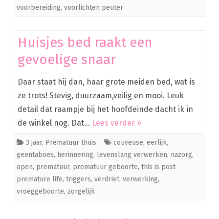
voorbereiding
,
voorlichten peuter
Huisjes bed raakt een
gevoelige snaar
Daar staat hij dan, haar grote meiden bed, wat is
ze trots! Stevig, duurzaam,veilig en mooi. Leuk
detail dat raampje bij het hoofdeinde dacht ik in
de winkel nog. Dat…
Lees verder »
3 jaar
,
Prematuur thuis
couveuse
,
eerlijk
,
geentaboes
,
herinnering
,
levenslang verwerken
,
nazorg
,
open
,
prematuur
,
prematuur geboorte
,
this is post
premature life
,
triggers
,
verdriet
,
verwerking
,
vroeggeboorte
,
zorgelijk