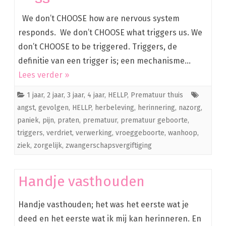
We don’t CHOOSE how are nervous system
responds. We don’t CHOOSE what triggers us. We
don’t CHOOSE to be triggered. Triggers, de
definitie van een trigger is; een mechanisme…
Lees verder »
1 jaar
,
2 jaar
,
3 jaar
,
4 jaar
,
HELLP
,
Prematuur thuis
angst
,
gevolgen
,
HELLP
,
herbeleving
,
herinnering
,
nazorg
,
paniek
,
pijn
,
praten
,
prematuur
,
prematuur geboorte
,
triggers
,
verdriet
,
verwerking
,
vroeggeboorte
,
wanhoop
,
ziek
,
zorgelijk
,
zwangerschapsvergiftiging
Handje vasthouden
Handje vasthouden; het was het eerste wat je
deed en het eerste wat ik mij kan herinneren. En