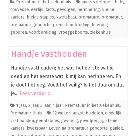
Prematuur in het ziekenhuis
anders gelopen
,
baby
,
couveuse
,
eerlijk
,
facts
,
gevolgen
,
herinnering
,
kleine
kanjers
,
kleine stapjes
,
kwetsbaar
,
premature
,
prematuur
,
prematuur geboorte
,
prematuur kleding
,
te vroeg
geboren
,
voorbereiding
,
vroeggeboorte
,
ziekenhuis
Handje vasthouden
Handje vasthouden; het was het eerste wat je
deed en het eerste wat ik mij kan herinneren. En
je doet het nog. Voelt het veilig? Is het daarom dat
je…
Lees verder »
1 jaar
,
2 jaar
,
3 jaar
,
4 jaar
,
Prematuur in het ziekenhuis
,
Prematuur thuis
32 weken
,
angst
,
buidelen
,
eindelijk
vast houden
,
geentaboes
,
gevoelig
,
gevolgen
,
jij
,
kleine
kanjers
,
kwetsbaar
,
Leven na prematuur geboorte
,
paniek
,
postprematurelife
,
premature
,
prematuur
,
prematuur