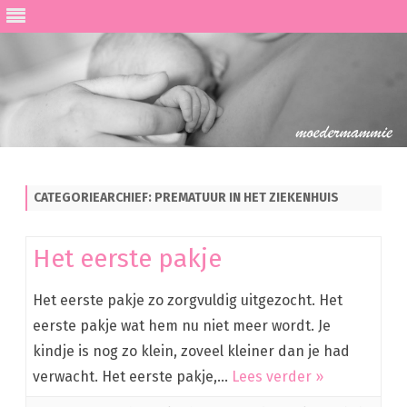
Ga
direct
naar
de
CATEGORIEARCHIEF:
PREMATUUR IN HET ZIEKENHUIS
inhoud
Het eerste pakje
Het eerste pakje zo zorgvuldig uitgezocht. Het
eerste pakje wat hem nu niet meer wordt. Je
kindje is nog zo klein, zoveel kleiner dan je had
verwacht. Het eerste pakje,…
Lees verder »