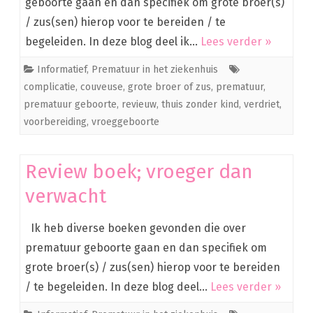
geboorte gaan en dan specifiek om grote broer(s)
/ zus(sen) hierop voor te bereiden / te
begeleiden. In deze blog deel ik…
Lees verder »
Informatief
,
Prematuur in het ziekenhuis
complicatie
,
couveuse
,
grote broer of zus
,
prematuur
,
prematuur geboorte
,
revieuw
,
thuis zonder kind
,
verdriet
,
voorbereiding
,
vroeggeboorte
Review boek; vroeger dan
verwacht
Ik heb diverse boeken gevonden die over
prematuur geboorte gaan en dan specifiek om
grote broer(s) / zus(sen) hierop voor te bereiden
/ te begeleiden. In deze blog deel…
Lees verder »