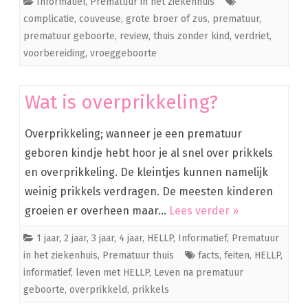
Informatief
,
Prematuur in het ziekenhuis
complicatie
,
couveuse
,
grote broer of zus
,
prematuur
,
prematuur geboorte
,
review
,
thuis zonder kind
,
verdriet
,
voorbereiding
,
vroeggeboorte
Wat is overprikkeling?
Overprikkeling; wanneer je een prematuur
geboren kindje hebt hoor je al snel over prikkels
en overprikkeling. De kleintjes kunnen namelijk
weinig prikkels verdragen. De meesten kinderen
groeien er overheen maar…
Lees verder »
1 jaar
,
2 jaar
,
3 jaar
,
4 jaar
,
HELLP
,
Informatief
,
Prematuur
in het ziekenhuis
,
Prematuur thuis
facts
,
feiten
,
HELLP
,
informatief
,
leven met HELLP
,
Leven na prematuur
geboorte
,
overprikkeld
,
prikkels