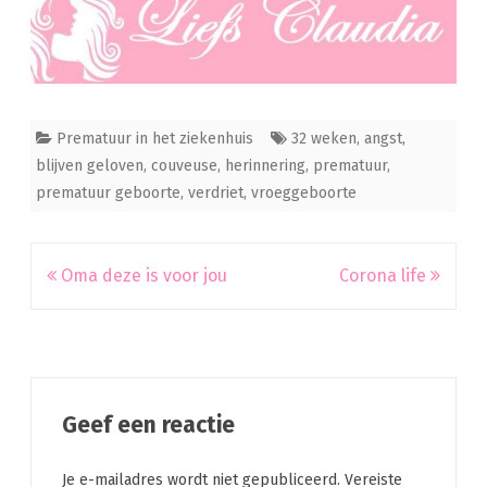
Prematuur in het ziekenhuis
32 weken
,
angst
,
blijven geloven
,
couveuse
,
herinnering
,
prematuur
,
prematuur geboorte
,
verdriet
,
vroeggeboorte
Bericht
Oma deze is voor jou
Corona life
navigatie
Geef een reactie
Je e-mailadres wordt niet gepubliceerd.
Vereiste