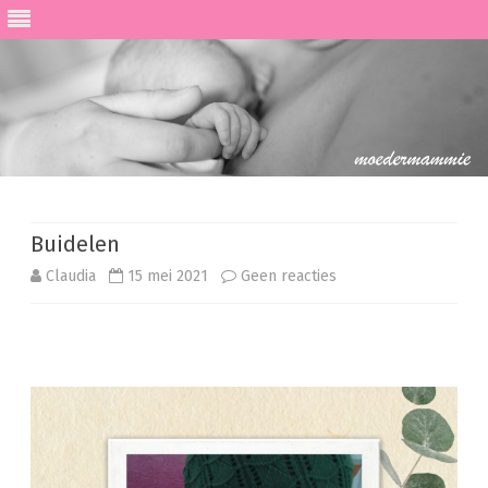
Ga
direct
naar
de
Buidelen
inhoud
op
Claudia
15 mei 2021
Geen reacties
Buidelen