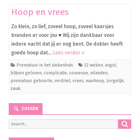
Hoop en vrees
Zo klein, zo lief, zoveel hoop, zoveel kaarsjes
branden er voor jou ♥ Wij zijn dankbaar voor
iedere nacht dat jij er nog bent. De dokter heeft
goede hoop dat…
Lees verder »
Prematuur in het ziekenhuis
32 weken
,
angst
,
blijven geloven
,
complicatie
,
couveuse
,
eilanden
,
prematuur geboorte
,
verdriet
,
vrees
,
wanhoop
,
zorgelijk
,
zwak
ZOEKEN
Searc
Search
for: