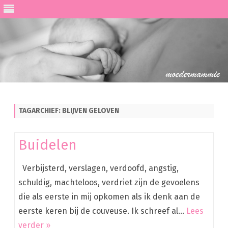
Ga
direct
naar
de
TAGARCHIEF:
BLIJVEN GELOVEN
inhoud
Buidelen
Verbijsterd, verslagen, verdoofd, angstig,
schuldig, machteloos, verdriet zijn de gevoelens
die als eerste in mij opkomen als ik denk aan de
eerste keren bij de couveuse. Ik schreef al…
Lees
verder »