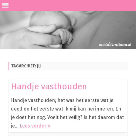
Ga
direct
naar
de
TAGARCHIEF:
JIJ
inhoud
Handje vasthouden
Handje vasthouden; het was het eerste wat je
deed en het eerste wat ik mij kan herinneren. En
je doet het nog. Voelt het veilig? Is het daarom dat
je…
Lees verder »