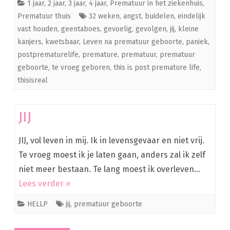
1 jaar
,
2 jaar
,
3 jaar
,
4 jaar
,
Prematuur in het ziekenhuis
,
Prematuur thuis
32 weken
,
angst
,
buidelen
,
eindelijk
vast houden
,
geentaboes
,
gevoelig
,
gevolgen
,
jij
,
kleine
kanjers
,
kwetsbaar
,
Leven na prematuur geboorte
,
paniek
,
postprematurelife
,
premature
,
prematuur
,
prematuur
geboorte
,
te vroeg geboren
,
this is post premature life
,
thisisreal
JIJ
JIJ, vol leven in mij. Ik in levensgevaar en niet vrij.
Te vroeg moest ik je laten gaan, anders zal ik zelf
niet meer bestaan. Te lang moest ik overleven…
Lees verder »
HELLP
jij
,
prematuur geboorte