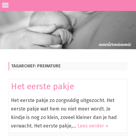
Ga
direct
naar
de
TAGARCHIEF:
PREMATURE
inhoud
Het eerste pakje
Het eerste pakje zo zorgvuldig uitgezocht. Het
eerste pakje wat hem nu niet meer wordt. Je
kindje is nog zo klein, zoveel kleiner dan je had
verwacht. Het eerste pakje,…
Lees verder »