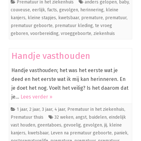
Prematuur in het ziekenhuis
anders gelopen
,
baby
,
couveuse
,
eerlijk
,
facts
,
gevolgen
,
herinnering
,
kleine
kanjers
,
kleine stapjes
,
kwetsbaar
,
premature
,
prematuur
,
prematuur geboorte
,
prematuur kleding
,
te vroeg
geboren
,
voorbereiding
,
vroeggeboorte
,
ziekenhuis
Handje vasthouden
Handje vasthouden; het was het eerste wat je
deed en het eerste wat ik mij kan herinneren. En
je doet het nog. Voelt het veilig? Is het daarom dat
je…
Lees verder »
1 jaar
,
2 jaar
,
3 jaar
,
4 jaar
,
Prematuur in het ziekenhuis
,
Prematuur thuis
32 weken
,
angst
,
buidelen
,
eindelijk
vast houden
,
geentaboes
,
gevoelig
,
gevolgen
,
jij
,
kleine
kanjers
,
kwetsbaar
,
Leven na prematuur geboorte
,
paniek
,
postprematurelife
,
premature
,
prematuur
,
prematuur