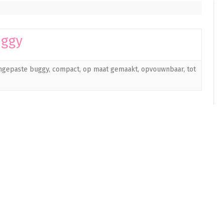
uggy
ngepaste buggy
,
compact
,
op maat gemaakt
,
opvouwnbaar
,
tot