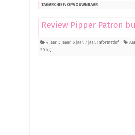
TAGARCHIEF:
OPVOUWNBAAR
PREMATUUR IN HET ZIEKENHUIS
PREMATUUR THUIS
Review Pipper Patron b
OVERIG
4 jaar
,
5 jaaar
,
6 jaar
,
7 jaar
,
Informatief
Aa
CLEO
50 kg