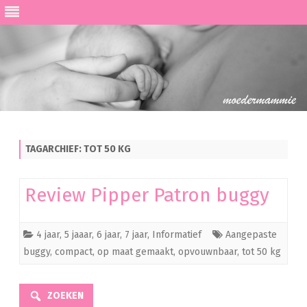
Ga
direct
naar
de
TAGARCHIEF:
TOT 50 KG
inhoud
Review Pipper Patron buggy
4 jaar
,
5 jaaar
,
6 jaar
,
7 jaar
,
Informatief
Aangepaste
buggy
,
compact
,
op maat gemaakt
,
opvouwnbaar
,
tot 50 kg
ZOEKEN