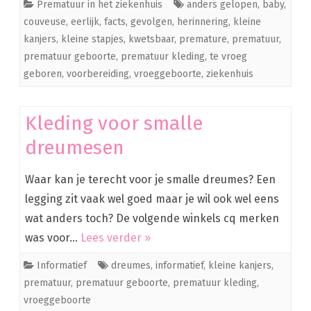
Prematuur in het ziekenhuis
anders gelopen
,
baby
,
couveuse
,
eerlijk
,
facts
,
gevolgen
,
herinnering
,
kleine
kanjers
,
kleine stapjes
,
kwetsbaar
,
premature
,
prematuur
,
prematuur geboorte
,
prematuur kleding
,
te vroeg
geboren
,
voorbereiding
,
vroeggeboorte
,
ziekenhuis
Kleding voor smalle
dreumesen
Waar kan je terecht voor je smalle dreumes? Een
legging zit vaak wel goed maar je wil ook wel eens
wat anders toch? De volgende winkels cq merken
was voor…
Lees verder »
Informatief
dreumes
,
informatief
,
kleine kanjers
,
prematuur
,
prematuur geboorte
,
prematuur kleding
,
vroeggeboorte