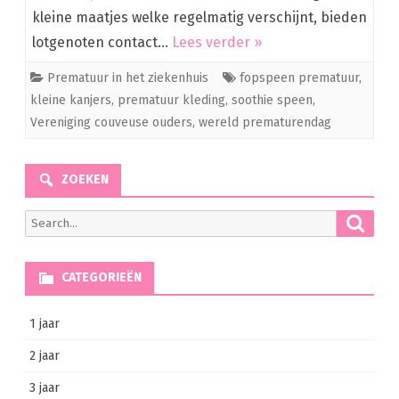
kleine maatjes welke regelmatig verschijnt, bieden
lotgenoten contact…
Lees verder »
Prematuur in het ziekenhuis
fopspeen prematuur
,
kleine kanjers
,
prematuur kleding
,
soothie speen
,
Vereniging couveuse ouders
,
wereld prematurendag
ZOEKEN
Searc
Search
for:
CATEGORIEËN
1 jaar
2 jaar
3 jaar