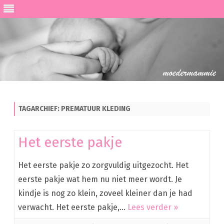
Ga
direct
naar
de
TAGARCHIEF:
PREMATUUR KLEDING
inhoud
Het eerste pakje
Het eerste pakje zo zorgvuldig uitgezocht. Het
eerste pakje wat hem nu niet meer wordt. Je
kindje is nog zo klein, zoveel kleiner dan je had
verwacht. Het eerste pakje,…
Lees verder »