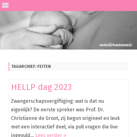
Ga
direct
naar
de
TAGARCHIEF:
FEITEN
inhoud
HELLP dag 2023
Zwangerschapsvergiftiging: wat is dat nu
eigenlijk? De eerste spreker was Prof. Dr.
Christianne de Groot, zij begon origineel en leuk
met een interactief deel; via poll vragen die live
ingevuld…
Lees verder »