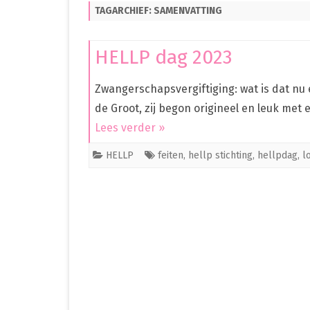
TAGARCHIEF:
SAMENVATTING
PREMATUUR IN HET ZIEKENHUIS
PREMATUUR THUIS
HELLP dag 2023
OVERIG
Zwangerschapsvergiftiging: wat is dat nu e
CLEO
de Groot, zij begon origineel en leuk met e
Lees verder »
HELLP
feiten
,
hellp stichting
,
hellpdag
,
l