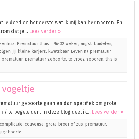
 je deed en het eerste wat ik mij kan herinneren. En
aarom dat je…
Lees verder »
ekenhuis
,
Prematuur thuis
32 weken
,
angst
,
buidelen
,
olgen
,
jij
,
kleine kanjers
,
kwetsbaar
,
Leven na prematuur
,
prematuur
,
prematuur geboorte
,
te vroeg geboren
,
this is
 vogeltje
prematuur geboorte gaan en dan specifiek om grote
n / te begeleiden. In deze blog deel ik…
Lees verder »
complicatie
,
couveuse
,
grote broer of zus
,
prematuur
,
eggeboorte