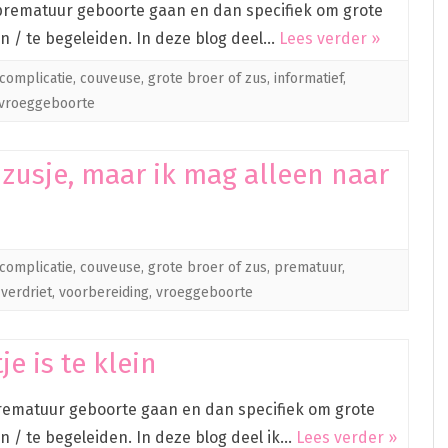
prematuur geboorte gaan en dan specifiek om grote
en / te begeleiden. In deze blog deel…
Lees verder »
complicatie
,
couveuse
,
grote broer of zus
,
informatief
,
vroeggeboorte
 zusje, maar ik mag alleen naar
complicatie
,
couveuse
,
grote broer of zus
,
prematuur
,
,
verdriet
,
voorbereiding
,
vroeggeboorte
e is te klein
prematuur geboorte gaan en dan specifiek om grote
n / te begeleiden. In deze blog deel ik…
Lees verder »