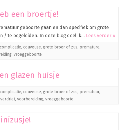
eb een broertje!
prematuur geboorte gaan en dan specifiek om grote
n / te begeleiden. In deze blog deel ik…
Lees verder »
complicatie
,
couveuse
,
grote broer of zus
,
premature
,
eiding
,
vroeggeboorte
en glazen huisje
complicatie
,
couveuse
,
grote broer of zus
,
prematuur
,
,
verdriet
,
voorbereiding
,
vroeggeboorte
nizusje!