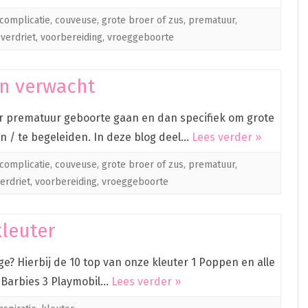
complicatie
,
couveuse
,
grote broer of zus
,
prematuur
,
,
verdriet
,
voorbereiding
,
vroeggeboorte
an verwacht
r prematuur geboorte gaan en dan specifiek om grote
en / te begeleiden. In deze blog deel…
Lees verder »
complicatie
,
couveuse
,
grote broer of zus
,
prematuur
,
erdriet
,
voorbereiding
,
vroeggeboorte
kleuter
ge? Hierbij de 10 top van onze kleuter 1 Poppen en alle
2 Barbies 3 Playmobil…
Lees verder »