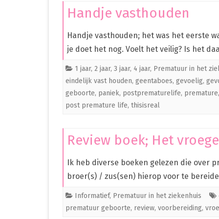
Handje vasthouden
PREMATUUR IN HET ZIEKENHUIS
PREMATUUR THUIS
Handje vasthouden; het was het eerste wat
je doet het nog. Voelt het veilig? Is het d
OVERIG
1 jaar
,
2 jaar
,
3 jaar
,
4 jaar
,
Prematuur in het zi
CLEO
eindelijk vast houden
,
geentaboes
,
gevoelig
,
gev
geboorte
,
paniek
,
postprematurelife
,
premature
post premature life
,
thisisreal
Review boek; Het vroege
Ik heb diverse boeken gelezen die over 
broer(s) / zus(sen) hierop voor te bereide
Informatief
,
Prematuur in het ziekenhuis
prematuur geboorte
,
review
,
voorbereiding
,
vro